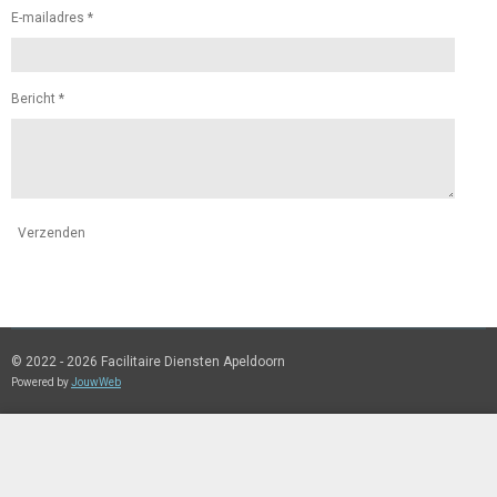
E-mailadres *
Bericht *
Verzenden
© 2022 - 2026 Facilitaire Diensten Apeldoorn
Powered by
JouwWeb