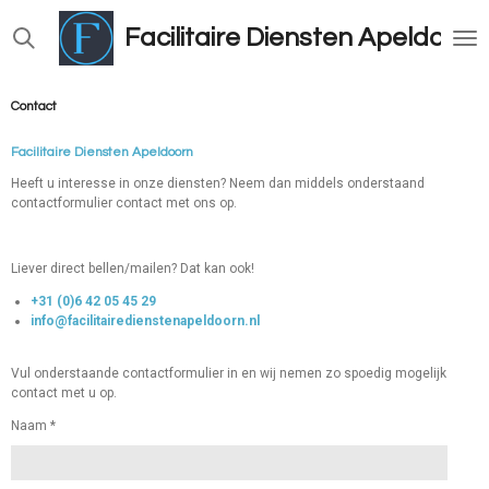
Ga
Facilitaire
Diensten
Apeldoorn
direct
naar
de
hoofdinhoud
Contact
Facilitaire Diensten Apeldoorn
Heeft u interesse in onze diensten? Neem dan middels onderstaand
contactformulier contact met ons op.
Liever direct bellen/mailen? Dat kan ook!
+31 (0)6 42 05 45 29
info@facilitairedienstenapeldoorn.nl
Vul onderstaande contactformulier in en wij nemen zo spoedig mogelijk
contact met u op.
Naam *